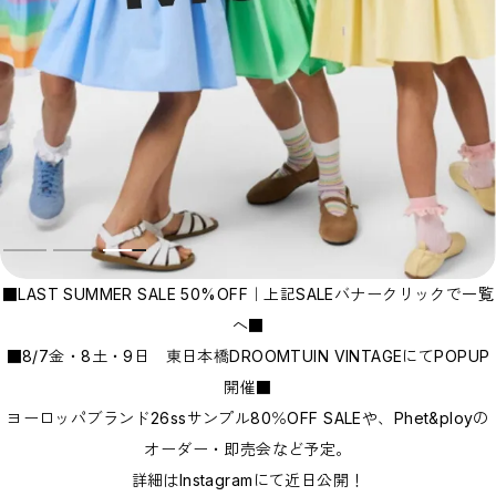
Bottoms
Rompers/Overalls
Dress
Others
◇KIDS
Outer/Jacket
Tops
Bottoms
Rompers/Overalls
Dress
Leg-wear
Accessories/Hair Accessories
Others
◇GOODS
◇ACCESSORIES
◇BABY&KIDS VINTAGE
■LAST SUMMER SALE 50%OFF｜上記SALEバナークリックで一覧
◆ADULT
へ■
◆BOY
◆GIRL
■8/7金・8土・9日 東日本橋DROOMTUIN VINTAGEにてPOPUP
◆GIFT
開催■
□BRAND LIST
ヨーロッパブランド26ssサンプル80％OFF SALEや、Phet&ployの
A~G
H~N
オーダー・即売会など予定。
O~Z,etc
CLOSE