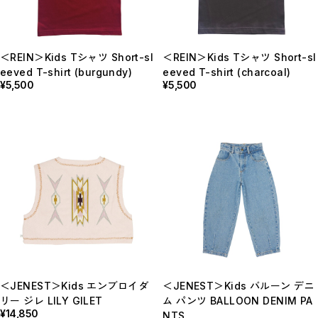
＜REIN＞Kids Tシャツ Short-sl
＜REIN＞Kids Tシャツ Short-sl
eeved T-shirt (burgundy)
eeved T-shirt (charcoal)
¥5,500
¥5,500
＜JENEST＞Kids エンブロイダ
＜JENEST＞Kids バルーン デニ
リー ジレ LILY GILET
ム パンツ BALLOON DENIM PA
¥14,850
NTS