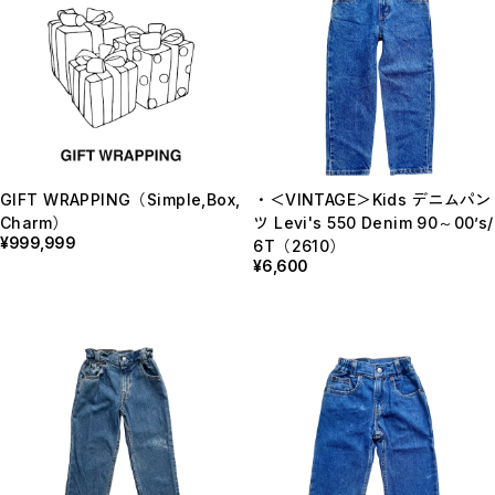
GIFT WRAPPING（Simple,Box,
・＜VINTAGE＞Kids デニムパン
Charm）
ツ Levi's 550 Denim 90～00’s/
¥999,999
6T（2610）
¥6,600