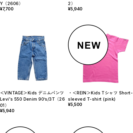
Y（2606）
2）
¥7,700
¥5,940
＜VINTAGE＞Kids デニムパンツ
・＜REIN＞Kids Tシャツ Short-
Levi's 550 Denim 90’s/3T（26
sleeved T-shirt (pink)
¥5,500
01）
¥5,940