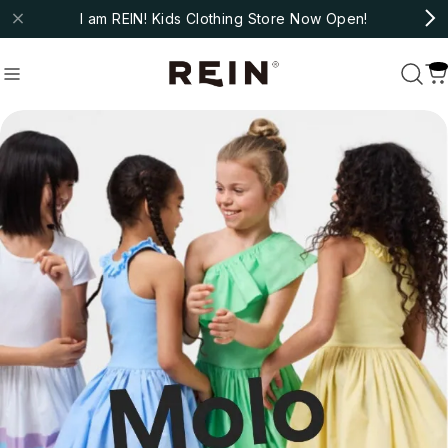
I am REIN! Kids Clothing Store Now Open!
molo
#fub
#ARSENE ET LES PIPELETTES
Recommend
おすすめキーワード
#bebe organic
#christina rohde
#cozmo
#molo
#fub
#ARSENE ET LES PIPELETTES
Category
商品カテゴリ
NEW ARRIVAL
HOT ITEMS
◇SALE
◇BABY
Outer/Jacket
Tops