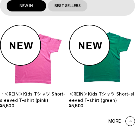
NEW IN
BEST SELLERS
・＜REIN＞Kids Tシャツ Short-
＜REIN＞ロケットペンダント Ro
＜REIN＞Kids Tシャツ Short-sl
＜REIN＞ロケットペンダント 細
sleeved T-shirt (pink)
cket Pendant (Oval or Heart)
eeved T-shirt (green)
ブロックチェーン Rocket Pend
¥5,500
¥23,100
¥5,500
ant with Box Chain(short or l
ong)
¥31,900
MORE