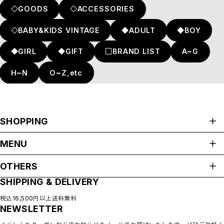
◇GOODS
◇ACCESSORIES
◇BABY&KIDS VINTAGE
◆ADULT
◆BOY
◆GIRL
◆GIFT
□BRAND LIST
A~G
H~N
O~Z,etc
SHOPPING
ALL ITEMS
MENU
CATEGORIES
HOME
NEW ARRIVAL
OTHERS
ABOUT
HOT ITEMS
SHIPPING & DELIVERY
プライバシーポリシー
◇SALE
SHOP GUIDE
特定商取引法に基づく表記
PAYMENT METHODS
税込16,500円以上送料無料
◇BABY
NEWSLETTER
会員規約
BLOG
◇KIDS
COMMUNITY