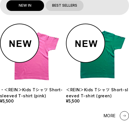
NEW IN
BEST SELLERS
・＜REIN＞Kids Tシャツ Short-
＜REIN＞ロケットペンダント Ro
＜REIN＞Kids Tシャツ Short-sl
＜REIN＞ロケットペンダント 細
sleeved T-shirt (pink)
cket Pendant (Oval or Heart)
eeved T-shirt (green)
ブロックチェーン Rocket Pend
¥5,500
¥23,100
¥5,500
ant with Box Chain(short or l
ong)
¥31,900
MORE