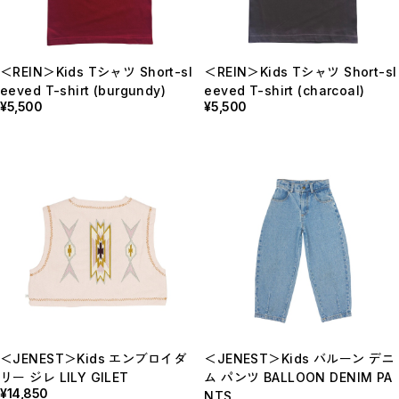
＜REIN＞Kids Tシャツ Short-sl
＜REIN＞Kids Tシャツ Short-sl
eeved T-shirt (burgundy)
eeved T-shirt (charcoal)
¥5,500
¥5,500
＜JENEST＞Kids エンブロイダ
＜JENEST＞Kids バルーン デニ
リー ジレ LILY GILET
ム パンツ BALLOON DENIM PA
¥14,850
NTS