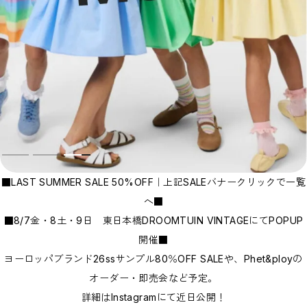
Bottoms
Rompers/Overalls
Dress
Others
◇KIDS
Outer/Jacket
Tops
Bottoms
Rompers/Overalls
Dress
Leg-wear
Accessories/Hair Accessories
Others
◇GOODS
◇ACCESSORIES
◇BABY&KIDS VINTAGE
■LAST SUMMER SALE 50%OFF｜上記SALEバナークリックで一覧
◆ADULT
へ■
◆BOY
◆GIRL
■8/7金・8土・9日 東日本橋DROOMTUIN VINTAGEにてPOPUP
◆GIFT
開催■
□BRAND LIST
ヨーロッパブランド26ssサンプル80％OFF SALEや、Phet&ployの
A~G
H~N
オーダー・即売会など予定。
O~Z,etc
CLOSE