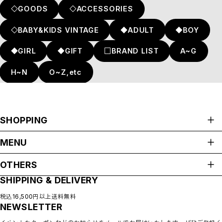
◇GOODS
◇ACCESSORIES
◇BABY&KIDS VINTAGE
◆ADULT
◆BOY
◆GIRL
◆GIFT
□BRAND LIST
A~G
H~N
O~Z,etc
SHOPPING
ALL ITEMS
MENU
CATEGORIES
HOME
NEW ARRIVAL
OTHERS
ABOUT
HOT ITEMS
SHIPPING & DELIVERY
プライバシーポリシー
◇SALE
SHOP GUIDE
特定商取引法に基づく表記
PAYMENT METHODS
税込16,500円以上送料無料
◇BABY
NEWSLETTER
会員規約
BLOG
◇KIDS
COMMUNITY