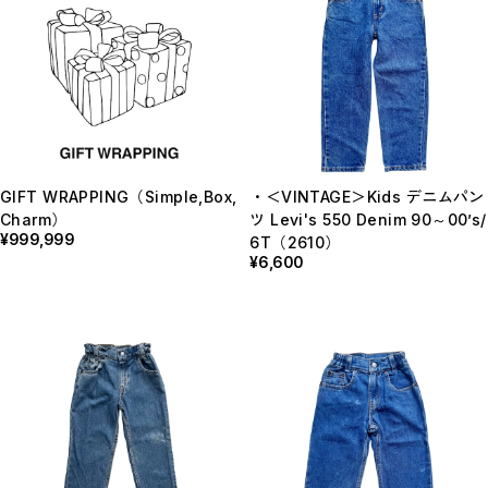
GIFT WRAPPING（Simple,Box,
・＜VINTAGE＞Kids デニムパン
Charm）
ツ Levi's 550 Denim 90～00’s/
¥999,999
6T（2610）
¥6,600