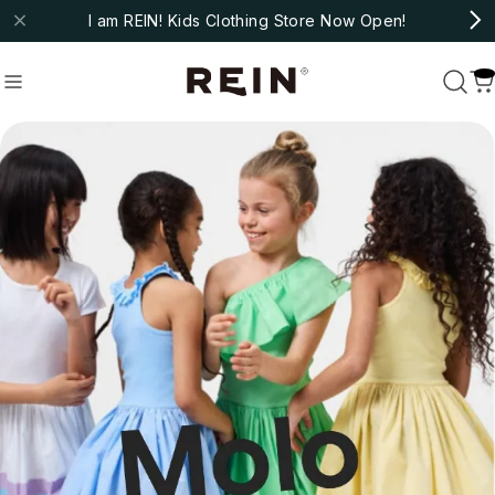
I am REIN! Kids Clothing Store Now Open!
molo
#fub
#ARSENE ET LES PIPELETTES
Recommend
おすすめキーワード
#bebe organic
#christina rohde
#cozmo
#molo
#fub
#ARSENE ET LES PIPELETTES
Category
商品カテゴリ
NEW ARRIVAL
HOT ITEMS
◇SALE
◇BABY
Outer/Jacket
Tops