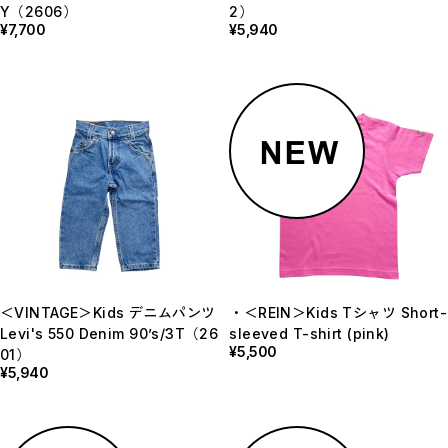
Y（2606）
2）
¥7,700
¥5,940
＜VINTAGE＞Kids デニムパンツ
・＜REIN＞Kids Tシャツ Short-
Levi's 550 Denim 90’s/3T（26
sleeved T-shirt (pink)
¥5,500
01）
¥5,940