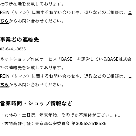
社の所在地を記載しております。
Bottoms
Rompers/Overalls
REIN（リィン）に関するお問い合わせや、返品などのご相談は、
こ
Dress
Others
ちら
からお問い合わせください。
◇KIDS
Outer/Jacket
Tops
事業者の連絡先
Bottoms
Rompers/Overalls
Dress
Leg-wear
ネットショップ作成サービス「BASE」を運営しているBASE株式会
Accessories/Hair Accessories
Others
社の連絡先を記載しております。
◇GOODS
◇ACCESSORIES
REIN（リィン）に関するお問い合わせや、返品などのご相談は、
こ
◇BABY&KIDS VINTAGE
ちら
からお問い合わせください。
◆ADULT
◆BOY
◆GIRL
◆GIFT
営業時間・ショップ情報など
□BRAND LIST
・お休み：土日祝、年末年始、そのほか不定休がございます。
A~G
H~N
・古物商許可証：東京都公安委員会 第305582518536
O~Z,etc
CLOSE