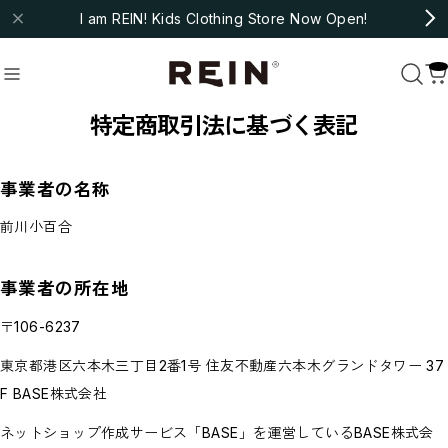
I am REIN! Kids Clothing Store Now Open!
特定商取引法に基づく表記
molo
#fub
#ARSENE ET LES PIPELETTES
事業者の名称
Recommend
おすすめキーワード
前川小百合
#bebe organic
#christina rohde
#cozmo
#molo
#fub
#ARSENE ET LES PIPELETTES
事業者の所在地
Category
商品カテゴリ
〒106-6237
NEW ARRIVAL
東京都港区六本木三丁目2番1号 住友不動産六本木グランドタワー 37
HOT ITEMS
◇SALE
F BASE株式会社
◇BABY
ネットショップ作成サービス「BASE」を運営しているBASE株式会
Outer/Jacket
Tops