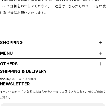
ルにて詳細をお知らせください。ご返送はこちらからのメールをお受
け取り後にお願いいたします。
SHOPPING
ALL ITEMS
MENU
CATEGORIES
HOME
NEW ARRIVAL
OTHERS
ABOUT
HOT ITEMS
SHIPPING & DELIVERY
プライバシーポリシー
◇SALE
SHOP GUIDE
特定商取引法に基づく表記
PAYMENT METHODS
税込16,500円以上送料無料
◇BABY
NEWSLETTER
会員規約
BLOG
◇KIDS
COMMUNITY
イベントたクーポンなどのお知らせをメールでお届けいたします。ぜひご登録く
MEMBERSHIP
◇GOODS
ださい。
MYPAGE
◇ACCESSORIES