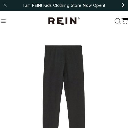
I am REIN! Kids Clothing Store Now Open!
molo
#fub
#ARSENE ET LES PIPELETTES
Recommend
おすすめキーワード
#bebe organic
#christina rohde
#cozmo
#molo
#fub
#ARSENE ET LES PIPELETTES
Category
商品カテゴリ
NEW ARRIVAL
HOT ITEMS
◇SALE
◇BABY
Outer/Jacket
Tops