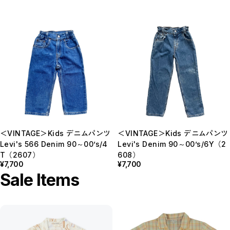
＜VINTAGE＞Kids デニムパンツ
＜VINTAGE＞Kids デニムパンツ
Levi's 566 Denim 90～00’s/4
Levi's Denim 90～00’s/6Y（2
T（2607）
608）
¥7,700
¥7,700
Sale Items