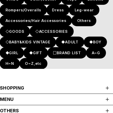
Rompers/Overalls
Dress
Leg-wear
Accessories/Hair Accessories
Others
◇GOODS
◇ACCESSORIES
◇BABY&KIDS VINTAGE
◆ADULT
◆BOY
◆GIRL
◆GIFT
□BRAND LIST
A~G
H~N
O~Z,etc
SHOPPING
ALL ITEMS
MENU
CATEGORIES
HOME
NEW ARRIVAL
OTHERS