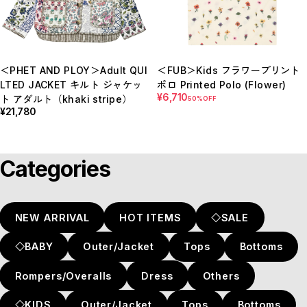
＜PHET AND PLOY＞Adult QUI
＜FUB＞Kids フラワープリント
LTED JACKET キルト ジャケッ
ポロ Printed Polo (Flower)
¥6,710
ト アダルト（khaki stripe）
50%OFF
¥21,780
Categories
NEW ARRIVAL
HOT ITEMS
◇SALE
◇BABY
Outer/Jacket
Tops
Bottoms
Rompers/Overalls
Dress
Others
◇KIDS
Outer/Jacket
Tops
Bottoms