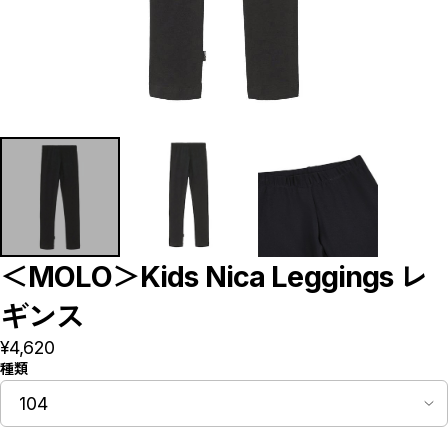
Bottoms
Rompers/Overalls
Dress
Others
◇KIDS
Outer/Jacket
Tops
Bottoms
Rompers/Overalls
Dress
Leg-wear
Accessories/Hair Accessories
Others
◇GOODS
◇ACCESSORIES
◇BABY&KIDS VINTAGE
＜MOLO＞Kids Nica Leggings レ
◆ADULT
◆BOY
ギンス
◆GIRL
◆GIFT
¥4,620
□BRAND LIST
種類
A~G
H~N
O~Z,etc
CLOSE