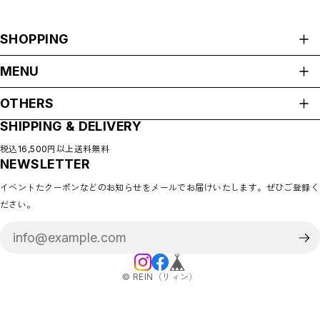
SHOPPING
ALL ITEMS
MENU
CATEGORIES
HOME
NEW ARRIVAL
OTHERS
ABOUT
HOT ITEMS
SHIPPING & DELIVERY
プライバシーポリシー
◇SALE
SHOP GUIDE
特定商取引法に基づく表記
PAYMENT METHODS
税込16,500円以上送料無料
◇BABY
NEWSLETTER
会員規約
BLOG
◇KIDS
COMMUNITY
イベントたクーポンなどのお知らせをメールでお届けいたします。ぜひご登録く
MEMBERSHIP
◇GOODS
ださい。
MYPAGE
◇ACCESSORIES
LOGIN
◇BABY&KIDS VINTAGE
CONTACT
◆ADULT
◆BOY
©︎ REIN（リィン）
◆GIRL
◆GIFT