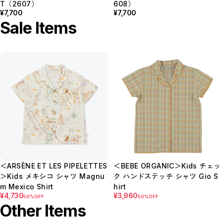
T（2607）
608）
¥7,700
¥7,700
Sale Items
＜ARSÈNE ET LES PIPELETTES
＜BEBE ORGANIC＞Kids チェッ
＞Kids メキシコ シャツ Magnu
ク ハンドステッチ シャツ Gio S
m Mexico Shirt
hirt
¥4,730
¥3,960
50%OFF
50%OFF
Other Items