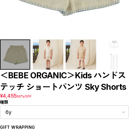
Bottoms
Rompers/Overalls
Dress
Others
◇KIDS
Outer/Jacket
Tops
Bottoms
Rompers/Overalls
Dress
Leg-wear
Accessories/Hair Accessories
Others
◇GOODS
◇ACCESSORIES
＜BEBE ORGANIC＞Kids ハンドス
◇BABY&KIDS VINTAGE
◆ADULT
テッチ ショートパンツ Sky Shorts
◆BOY
◆GIRL
¥4,455
50%OFF
◆GIFT
種類
□BRAND LIST
A~G
H~N
O~Z,etc
CLOSE
GIFT WRAPPING