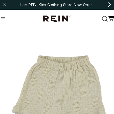
I am REIN! Kids Clothing Store Now Open!
molo
#fub
#ARSENE ET LES PIPELETTES
Recommend
おすすめキーワード
#bebe organic
#christina rohde
#cozmo
#molo
#fub
#ARSENE ET LES PIPELETTES
Category
商品カテゴリ
NEW ARRIVAL
HOT ITEMS
◇SALE
◇BABY
Outer/Jacket
Tops