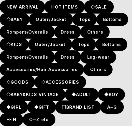
NEW ARRIVAL
HOT ITEMS
◇SALE
◇BABY
Outer/Jacket
Tops
Bottoms
Rompers/Overalls
Dress
Others
◇KIDS
Outer/Jacket
Tops
Bottoms
Rompers/Overalls
Dress
Leg-wear
Accessories/Hair Accessories
Others
◇GOODS
◇ACCESSORIES
◇BABY&KIDS VINTAGE
◆ADULT
◆BOY
◆GIRL
◆GIFT
□BRAND LIST
A~G
H~N
O~Z,etc