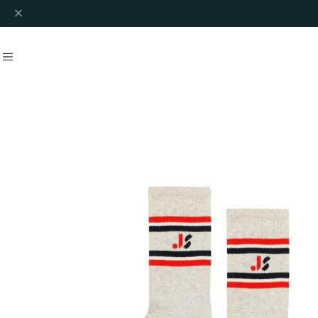
#ARSENE ET LES PIPELETTES
Recommend
おすすめキーワード
#bebe organic
#christina rohde
#cozmo
#molo
#fub
#ARSENE
Category
商品カテゴリ
NEW ARRIVAL
HOT ITEMS
◇SALE
◇BABY
Outer/Jacket
Tops
Bottoms