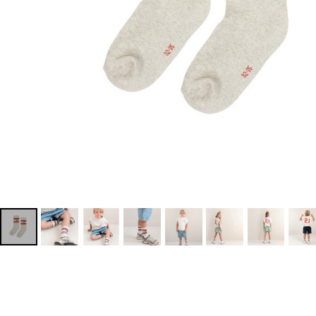
Rompers/Overalls
Dress
Others
◇KIDS
Outer/Jacket
Tops
Bottoms
Rompers/Overalls
Dress
Leg-wear
Accessories/Hair Accessories
Others
◇GOODS
◇ACCESSORIES
◇BABY&KIDS VINTAGE
◆ADULT
◆BOY
◆GIRL
◆GIFT
□BRAND LIST
A~G
H~N
O~Z,etc
CLOSE