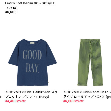
）
Levi's 550 Denim 90～00’s/6T
（2610）
¥6,600
＜COZMO＞Kids T-Shirt Jon スラ
＜COZMO＞Kids Pants Enzo
l
ブコットン プリントT (navy)
ライプ ロールアップ パンツ (gre
¥4,400
¥6,600
50%OFF
50%OFF