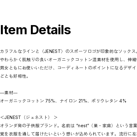
Item Details
カラフルなラインと〈JENEST〉のスポーツロゴが印象的なソックス
やわらかく肌触りの良いオーガニックコットン混素材を使用し、伸縮
男女ともにお使いいただけ、コーディネートのポイントになるデザイ
どとも好相性。
―素材―
オーガニックコットン 75%、ナイロン 21%、ポリウレタン 4%
＜JENEST（ジェネスト） ＞
オランダ発の子供服ブランド。名前は “nest”（巣・家庭）という
覚を衣服を通して届けたいという想いが込められています。流行に左