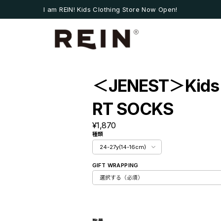
I am REIN! Kids Clothing Store Now Open!
＜JENEST＞Kids
RT SOCKS
¥1,870
 ET LES PIPELETTES
種類
GIFT WRAPPING
数量