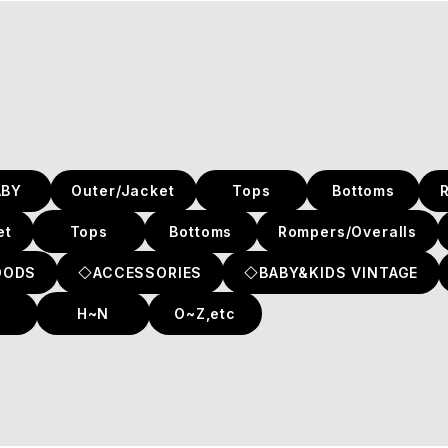
ABY
Outer/Jacket
Tops
Bottoms
et
Tops
Bottoms
Rompers/Overalls
OODS
◇ACCESSORIES
◇BABY&KIDS VINTAGE
H~N
O~Z,etc