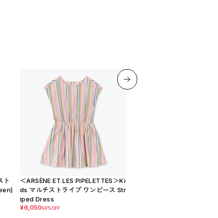
 スト
＜ARSÈNE ET LES PIPELETTES＞Ki
＜BEBE ORGANIC＞Kids 
en)
ds マルチストライプ ワンピース Str
プ ショートパンツ Sebastien
iped Dress
s
¥6,050
¥5,390
50%OFF
50%OFF