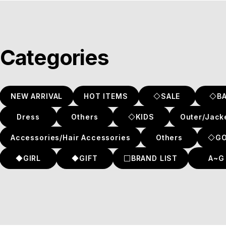
Categories
NEW ARRIVAL
HOT ITEMS
◇SALE
◇B
Dress
Others
◇KIDS
Outer/Jack
Accessories/Hair Accessories
Others
◇G
◆GIRL
◆GIFT
□BRAND LIST
A~G