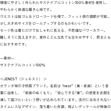
環境にやさしく作られたサステナブルコットン100％素材を使用し、
やわらかく快適な履き心地です。
ウエストは総ゴム＆ドローコード仕様で、フィット感の調節が可能。
少し大きめサイズをロールアップするのもかわいいです。
セージ色は着ただけでおしゃれに見える、不思議なパワーカラー。
難しそうに見えますが、意外とどんな色でも合わせやすく、男女とも
におすすめです。
―素材―
サステナブルコットン100%
＜JENEST（ジェネスト） ＞
オランダ発の子供服ブランド。名前は “nest”（巣・家庭）という言
葉に由来し、「家庭のぬくもり」「安心できる“巣”」の感覚を衣服を
通して届けたいという想いが込められています。流行に左右されない
タイムレスなデザイン、落ち着いた色調、程よいディテールが特徴の