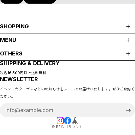
SHOPPING
ALL ITEMS
MENU
CATEGORIES
HOME
NEW ARRIVAL
OTHERS
ABOUT
HOT ITEMS
SHIPPING & DELIVERY
プライバシーポリシー
◇SALE
SHOP GUIDE
特定商取引法に基づく表記
PAYMENT METHODS
税込16,500円以上送料無料
◇BABY
NEWSLETTER
会員規約
BLOG
◇KIDS
COMMUNITY
イベントたクーポンなどのお知らせをメールでお届けいたします。ぜひご登録く
MEMBERSHIP
◇GOODS
ださい。
MYPAGE
◇ACCESSORIES
LOGIN
◇BABY&KIDS VINTAGE
CONTACT
◆ADULT
◆BOY
©︎ REIN（リィン）
◆GIRL