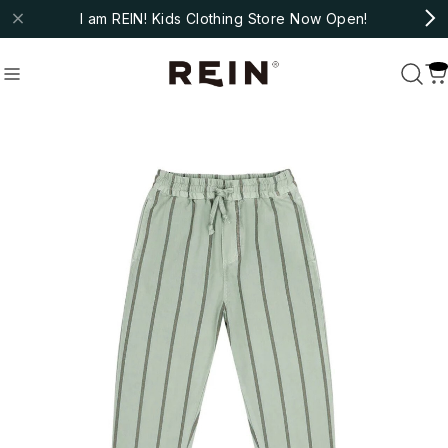
I am REIN! Kids Clothing Store Now Open!
molo
#fub
#ARSENE ET LES PIPELETTES
Recommend
おすすめキーワード
#bebe organic
#christina rohde
#cozmo
#molo
#fub
#ARSENE ET LES PIPELETTES
Category
商品カテゴリ
NEW ARRIVAL
HOT ITEMS
◇SALE
◇BABY
Outer/Jacket
Tops