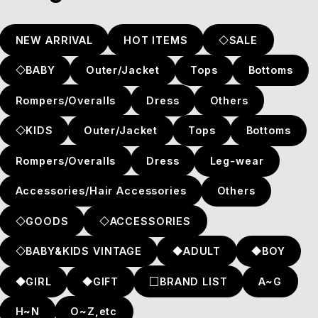
NEW ARRIVAL
HOT ITEMS
◇SALE
◇BABY
Outer/Jacket
Tops
Bottoms
Rompers/Overalls
Dress
Others
◇KIDS
Outer/Jacket
Tops
Bottoms
Rompers/Overalls
Dress
Leg-wear
Accessories/Hair Accessories
Others
◇GOODS
◇ACCESSORIES
◇BABY&KIDS VINTAGE
◆ADULT
◆BOY
◆GIRL
◆GIFT
□BRAND LIST
A~G
H~N
O~Z,etc