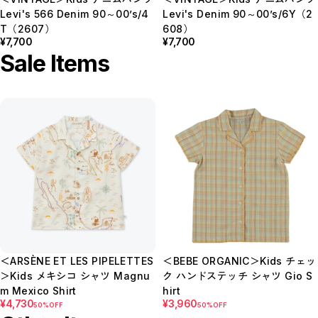
Levi's 566 Denim 90～00’s/4
Levi's Denim 90～00’s/6Y（2
T（2607）
608）
¥7,700
¥7,700
Sale Items
＜ARSÈNE ET LES PIPELETTES
＜BEBE ORGANIC＞Kids チェッ
＞Kids メキシコ シャツ Magnu
ク ハンドステッチ シャツ Gio S
m Mexico Shirt
hirt
¥4,730
¥3,960
50%OFF
50%OFF