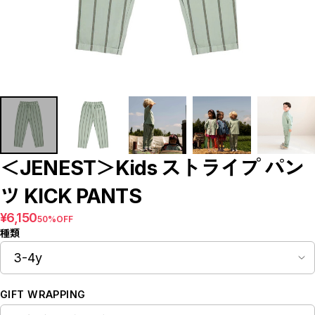
Bottoms
Rompers/Overalls
Dress
Others
◇KIDS
Outer/Jacket
Tops
Bottoms
Rompers/Overalls
Dress
Leg-wear
Accessories/Hair Accessories
Others
◇GOODS
＜JENEST＞Kids ストライプ パン
◇ACCESSORIES
◇BABY&KIDS VINTAGE
ツ KICK PANTS
◆ADULT
◆BOY
¥6,150
50%OFF
◆GIRL
種類
◆GIFT
□BRAND LIST
A~G
H~N
O~Z,etc
GIFT WRAPPING
CLOSE