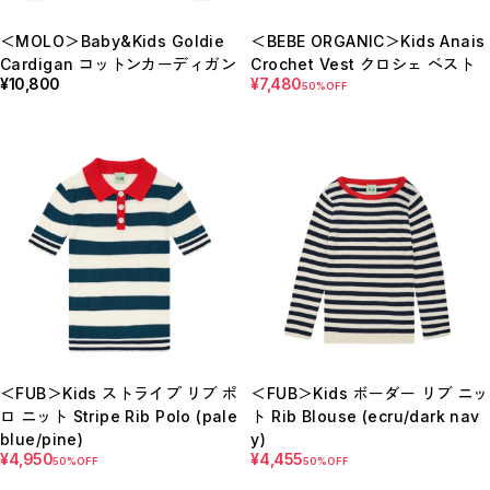
Bottoms
Rompers/Overalls
＜MOLO＞Baby&Kids Goldie
＜BEBE ORGANIC＞Kids Anais
Dress
Cardigan コットンカーディガン
Crochet Vest クロシェ ベスト
Others
¥10,800
¥7,480
◇KIDS
50%OFF
Outer/Jacket
Tops
Bottoms
Rompers/Overalls
Dress
Leg-wear
Accessories/Hair Accessories
Others
◇GOODS
◇ACCESSORIES
◇BABY&KIDS VINTAGE
◆ADULT
◆BOY
◆GIRL
◆GIFT
□BRAND LIST
＜FUB＞Kids ストライプ リブ ポ
＜FUB＞Kids ボーダー リブ ニッ
ロ ニット Stripe Rib Polo (pale
ト Rib Blouse (ecru/dark nav
A~G
H~N
blue/pine)
y)
O~Z,etc
¥4,950
¥4,455
50%OFF
50%OFF
CLOSE