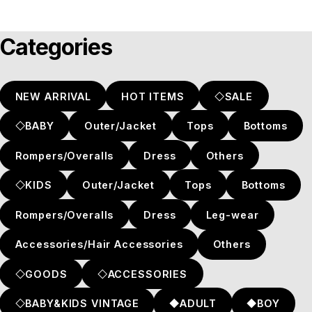
Categories
NEW ARRIVAL
HOT ITEMS
◇SALE
◇BABY
Outer/Jacket
Tops
Bottoms
Rompers/Overalls
Dress
Others
◇KIDS
Outer/Jacket
Tops
Bottoms
Rompers/Overalls
Dress
Leg-wear
Accessories/Hair Accessories
Others
◇GOODS
◇ACCESSORIES
◇BABY&KIDS VINTAGE
◆ADULT
◆BOY