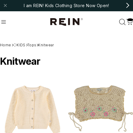
I am REIN! Kids Clothing Store Now Open!
molo
#fub
#ARSENE ET LES PIPELETTES
Home
◇KIDS
Tops
Knitwear
Recommend
Knitwear
おすすめキーワード
#bebe organic
#christina rohde
#cozmo
#molo
#fub
#ARSENE ET LES PIPELETTES
Category
商品カテゴリ
NEW ARRIVAL
HOT ITEMS
◇SALE
◇BABY
Outer/Jacket
Tops