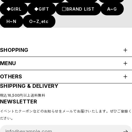
◆GIRL
◆GIFT
□BRAND LIST
A~G
H~N
O~Z,etc
SHOPPING
ALL ITEMS
MENU
CATEGORIES
HOME
NEW ARRIVAL
OTHERS
ABOUT
HOT ITEMS
SHIPPING & DELIVERY
プライバシーポリシー
◇SALE
SHOP GUIDE
特定商取引法に基づく表記
PAYMENT METHODS
税込16,500円以上送料無料
◇BABY
NEWSLETTER
会員規約
BLOG
◇KIDS
COMMUNITY
イベントたクーポンなどのお知らせをメールでお届けいたします。ぜひご登録く
MEMBERSHIP
◇GOODS
ださい。
MYPAGE
◇ACCESSORIES
LOGIN
◇BABY&KIDS VINTAGE