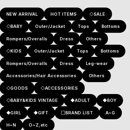
NEW ARRIVAL
HOT ITEMS
◇SALE
◇BABY
Outer/Jacket
Tops
Bottoms
Rompers/Overalls
Dress
Others
◇KIDS
Outer/Jacket
Tops
Bottoms
Rompers/Overalls
Dress
Leg-wear
Accessories/Hair Accessories
Others
◇GOODS
◇ACCESSORIES
◇BABY&KIDS VINTAGE
◆ADULT
◆BOY
◆GIRL
◆GIFT
□BRAND LIST
A~G
H~N
O~Z,etc