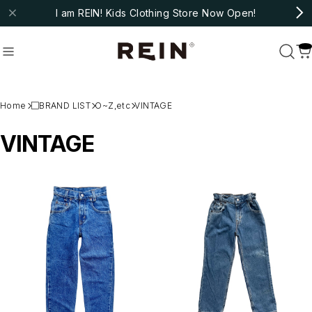
I am REIN! Kids Clothing Store Now Open!
molo
#fub
#ARSENE ET LES PIPELETTES
Home
□BRAND LIST
O~Z,etc
VINTAGE
Recommend
VINTAGE
おすすめキーワード
#bebe organic
#christina rohde
#cozmo
#molo
#fub
#ARSENE ET LES PIPELETTES
Category
商品カテゴリ
NEW ARRIVAL
HOT ITEMS
◇SALE
◇BABY
Outer/Jacket
Tops