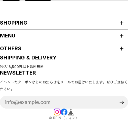
SHOPPING
ALL ITEMS
MENU
CATEGORIES
HOME
NEW ARRIVAL
OTHERS
ABOUT
HOT ITEMS
SHIPPING & DELIVERY
プライバシーポリシー
◇SALE
SHOP GUIDE
特定商取引法に基づく表記
PAYMENT METHODS
税込16,500円以上送料無料
◇BABY
NEWSLETTER
会員規約
BLOG
◇KIDS
COMMUNITY
イベントたクーポンなどのお知らせをメールでお届けいたします。ぜひご登録く
MEMBERSHIP
◇GOODS
ださい。
MYPAGE
◇ACCESSORIES
LOGIN
◇BABY&KIDS VINTAGE
CONTACT
◆ADULT
◆BOY
©︎ REIN（リィン）
◆GIRL