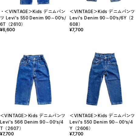
Bottoms
Rompers/Overalls
・＜VINTAGE＞Kids デニムパン
＜VINTAGE＞Kids デニムパンツ
Dress
ツ Levi's 550 Denim 90～00’s/
Levi's Denim 90～00’s/6Y（2
Others
◇KIDS
6T（2610）
608）
¥6,600
¥7,700
Outer/Jacket
Tops
Bottoms
Rompers/Overalls
Dress
Leg-wear
Accessories/Hair Accessories
Others
◇GOODS
◇ACCESSORIES
◇BABY&KIDS VINTAGE
◆ADULT
◆BOY
◆GIRL
◆GIFT
□BRAND LIST
＜VINTAGE＞Kids デニムパンツ
＜VINTAGE＞Kids デニムパンツ
A~G
H~N
Levi's 566 Denim 90～00’s/4
Levi's 550 Denim 90～00’s/4
O~Z,etc
T（2607）
Y（2606）
CLOSE
¥7,700
¥7,700