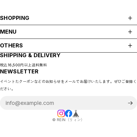
SHOPPING
ALL ITEMS
MENU
CATEGORIES
HOME
NEW ARRIVAL
OTHERS
ABOUT
HOT ITEMS
SHIPPING & DELIVERY
プライバシーポリシー
◇SALE
SHOP GUIDE
特定商取引法に基づく表記
PAYMENT METHODS
税込16,500円以上送料無料
◇BABY
NEWSLETTER
会員規約
BLOG
◇KIDS
COMMUNITY
イベントたクーポンなどのお知らせをメールでお届けいたします。ぜひご登録く
MEMBERSHIP
◇GOODS
ださい。
MYPAGE
◇ACCESSORIES
LOGIN
◇BABY&KIDS VINTAGE
CONTACT
◆ADULT
◆BOY
©︎ REIN（リィン）
◆GIRL
◆GIFT