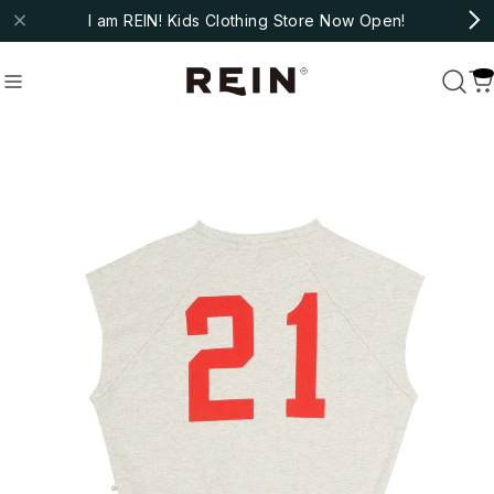
I am REIN! Kids Clothing Store Now Open!
molo
#fub
#ARSENE ET LES PIPELETTES
Recommend
おすすめキーワード
#bebe organic
#christina rohde
#cozmo
#molo
#fub
#ARSENE ET LES PIPELETTES
Category
商品カテゴリ
NEW ARRIVAL
HOT ITEMS
◇SALE
◇BABY
Outer/Jacket
Tops